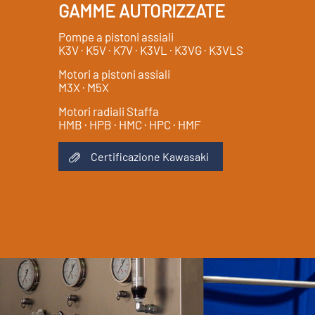
GAMME AUTORIZZATE
Pompe a pistoni assiali
K3V · K5V · K7V · K3VL · K3VG · K3VLS
Motori a pistoni assiali
M3X · M5X
Motori radiali Staffa
HMB · HPB · HMC · HPC · HMF
Certificazione Kawasaki